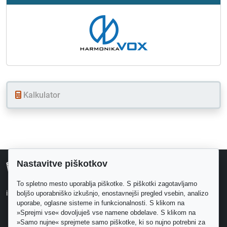
Kalkulator
Nastavitve piškotkov
svetharmonik.com
Mali oglasi
To spletno mesto uporablja piškotke. S piškotki zagotavljamo
Proizvajalci
info@svetharmonik.com
boljšo uporabniško izkušnjo, enostavnejši pregled vsebin, analizo
Šole
uporabe, oglasne sisteme in funkcionalnosti. S klikom na
»Sprejmi vse« dovoljuješ vse namene obdelave. S klikom na
»Samo nujne« sprejmete samo piškotke, ki so nujno potrebni za