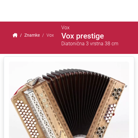
Vox
Vox prestige
Znamke
Vox
Diatonična 3 vrstna 38 cm