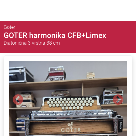
Goter
GOTER harmonika CFB+Limex
Diatonična 3 vrstna 38 cm