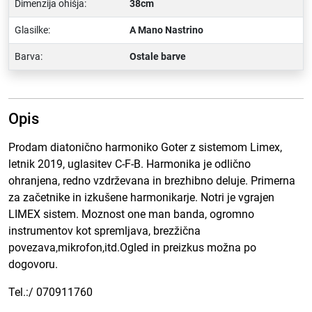
Dimenzija ohišja:
38cm
Glasilke:
A Mano Nastrino
Barva:
Ostale barve
Opis
Prodam diatonično harmoniko Goter z sistemom Limex,
letnik 2019, uglasitev C-F-B. Harmonika je odlično
ohranjena, redno vzdrževana in brezhibno deluje. Primerna
za začetnike in izkušene harmonikarje. Notri je vgrajen
LIMEX sistem. Moznost one man banda, ogromno
instrumentov kot spremljava, brezžična
povezava,mikrofon,itd.Ogled in preizkus možna po
dogovoru.
Tel.:/ 070911760