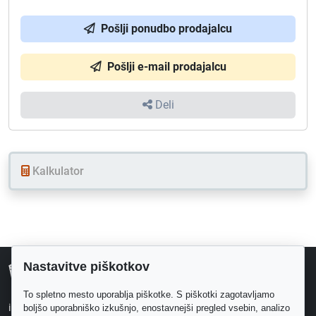
Pošlji ponudbo prodajalcu
Pošlji e-mail prodajalcu
Deli
Kalkulator
Nastavitve piškotkov
svetharmonik.com
Mali oglasi
To spletno mesto uporablja piškotke. S piškotki zagotavljamo
Proizvajalci
info@svetharmonik.com
boljšo uporabniško izkušnjo, enostavnejši pregled vsebin, analizo
Šole