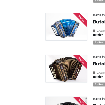
SHRANI
Diatoničn
NOVA
Buto
ZNAMK
Butolen
SHRANI
Diatoničn
NOVA
Buto
ZNAMK
Butolen
SHRANI
Diatoničn
NOVA