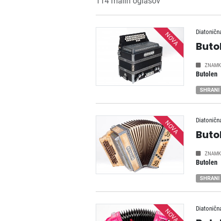
114 malih oglasov
Diatoničn
NOVA
Buto
ZNAMK
Butolen
SHRANI
Diatoničn
NOVA
Buto
ZNAMK
Butolen
SHRANI
Diatoničn
NOVA