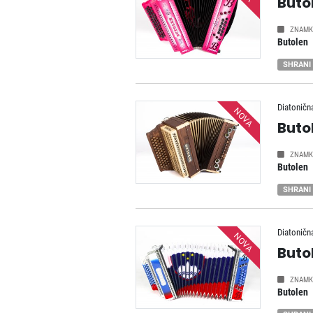
Buto
ZNAMK
Butolen
SHRANI
Diatoničn
NOVA
Buto
ZNAMK
Butolen
SHRANI
Diatoničn
NOVA
Buto
ZNAMK
Butolen