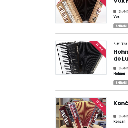
Vox 
ZNAMK
Vox
SHRANI
Klavirska
NOVA
Hohn
de L
ZNAMK
Hohner
SHRANI
Kon
NOVA
ZNAMK
Končan