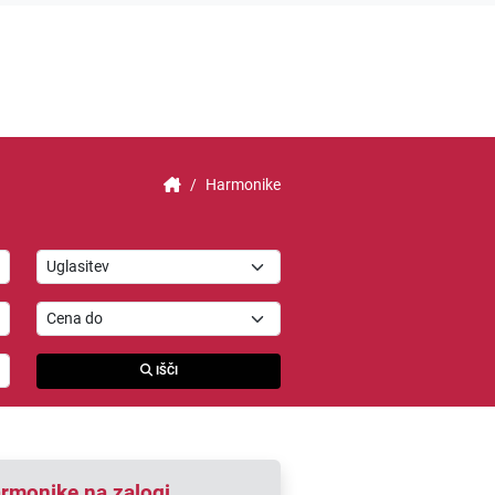
Harmonike
IŠČI
rmonike na zalogi