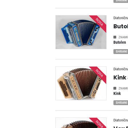
SHRANI
Diatoničn
NOVA
Buto
ZNAMK
Butolen
SHRANI
Diatoničn
NOVA
Kink
ZNAMK
Kink
SHRANI
Diatoničn
NOVA