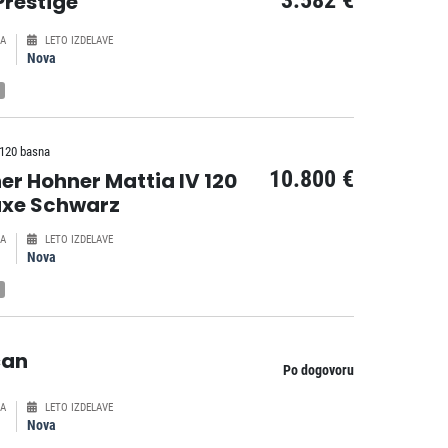
3.582 €
Prestige
A
LETO IZDELAVE
Nova
 120 basna
10.800 €
er Hohner Mattia IV 120
uxe Schwarz
A
LETO IZDELAVE
Nova
čan
Po dogovoru
A
LETO IZDELAVE
Nova