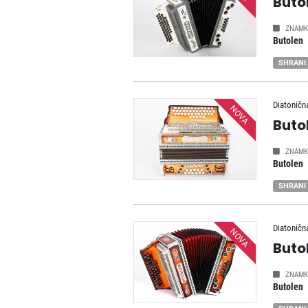
Buto
ZNAMK
Butolen
SHRANI
Diatoničn
NOVA
Buto
ZNAMK
Butolen
SHRANI
Diatoničn
NOVA
Buto
ZNAMK
Butolen