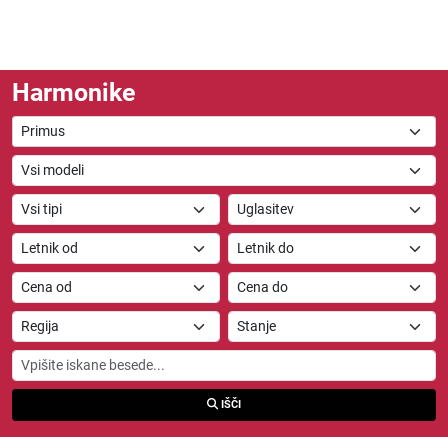
Harmonike
Primus
IŠČI