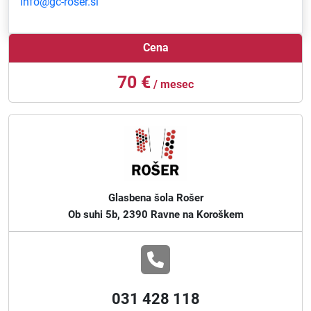
info@gc-roser.si
Cena
70 €
/ mesec
Glasbena šola Rošer
Ob suhi 5b, 2390 Ravne na Koroškem
031 428 118