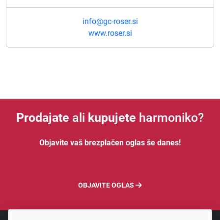
info@gc-roser.si
www.roser.si
Prodajate
ali
kupujete
harmoniko?
Objavite vaš brezplačen oglas še danes!
OBJAVITE OGLAS