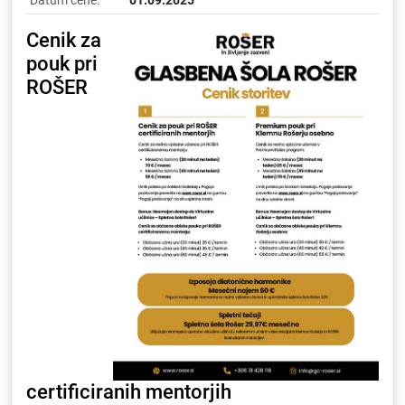
Datum cene:
01.09.2025
Cenik za
pouk pri
ROŠER
certificiranih mentorjih