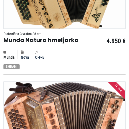
Diatonična 3 vrstna 38 cm
Munda Natura hmeljarka
4.950 €
Munda
Nova
C-F-B
SHRANI
NOVA