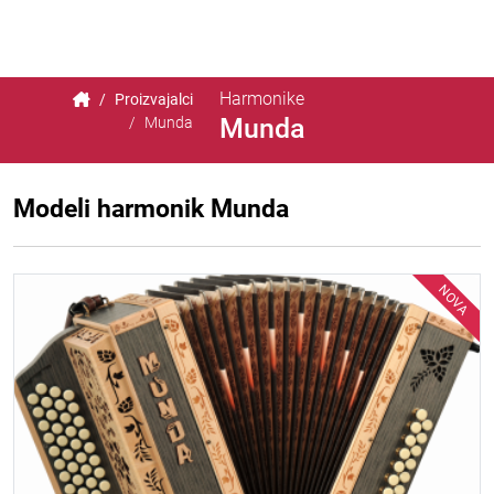
Harmonike
Proizvajalci
Munda
Munda
Modeli harmonik Munda
NOVA