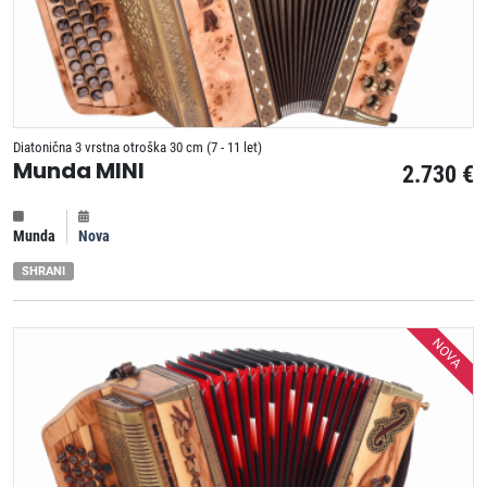
Diatonična 3 vrstna otroška 30 cm (7 - 11 let)
Munda MINI
2.730 €
Munda
Nova
SHRANI
NOVA