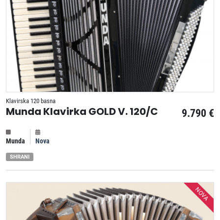
Klavirska 120 basna
Munda Klavirka GOLD V. 120/C
9.790 €
Munda
Nova
SHRANI
NOVA